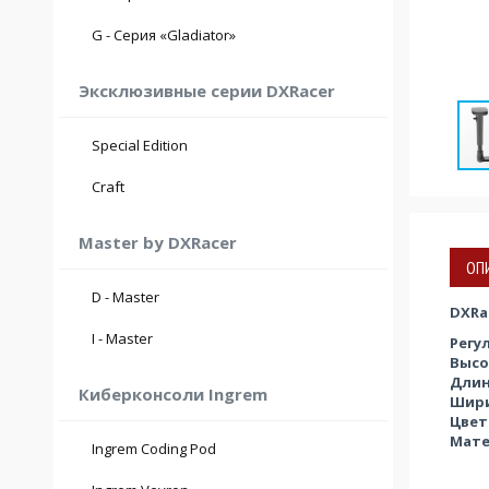
max. 230 кг.
max. 200 см.
G - Серия «Gladiator»
max. 115 кг.
Эксклюзивные серии DXRacer
Special Edition
max. 190 см.
Craft
max. 115 кг.
Master by DXRacer
ОП
max. 190 см.
D - Master
max. 120 кг.
DXRa
max. 195 см.
I - Master
Регу
max. 140 кг.
Высо
Длин
Киберконсоли Ingrem
Шири
Цвет
Мате
Ingrem Coding Pod