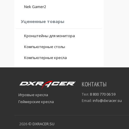
Nek Gamer2
Уцененные товары
Кронштейны для монитора
Компьютерные столы
Компьютерные кресла
КОНТАКТЫ
Тел:
8 800 770 06 59
Игровые кресла
Email:
info@dxracer.su
Геймерские кресла
2026 ©
DXRACER.SU