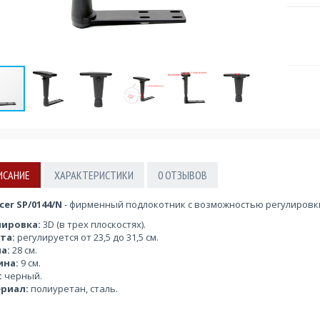
ИСАНИЕ
ХАРАКТЕРИСТИКИ
0
ОТЗЫВОВ
cer SP/0144/N
- фирменный подлокотник с возможностью регулировки 
лировка:
3D (в трех плоскостях).
та:
регулируется от 23,5 до 31,5 см.
а:
28 см.
на:
9 см.
:
черный.
риал:
полиуретан, сталь.