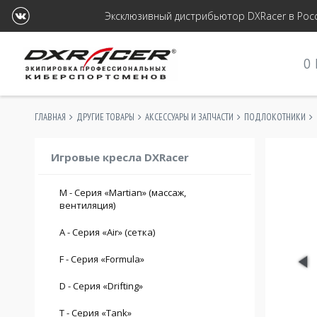
Эксклюзивный дистрибьютор DXRacer в Росс
О
ГЛАВНАЯ
ДРУГИЕ ТОВАРЫ
АКСЕССУАРЫ И ЗАПЧАСТИ
ПОДЛОКОТНИКИ
Игровые кресла DXRacer
M - Серия «Martian» (массаж,
вентиляция)
max. 200 см.
A - Серия «Air» (сетка)
max. 120 кг.
max. 185 см.
F - Серия «Formula»
max. 110 кг.
max. 190 см.
D - Серия «Drifting»
max. 120 кг.
max. 215 см.
T - Серия «Tank»