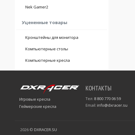
Nek Gamer2
Уцененные товары
Кронштейны для монитора
Компьютерные столы
Компьютерные кресла
КОНТАКТЫ
Тел:
8 800 770 06 59
Игровые кресла
Email:
info@dxracer.su
Геймерские кресла
2026 ©
DXRACER.SU