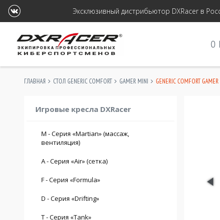
Эксклюзивный дистрибьютор DXRacer в Росс
О
ГЛАВНАЯ
СТОЛ GENERIC COMFORT
GAMER MINI
GENERIC COMFORT GAMER
Игровые кресла DXRacer
M - Серия «Martian» (массаж,
вентиляция)
max. 200 см.
A - Серия «Air» (сетка)
max. 120 кг.
max. 185 см.
F - Серия «Formula»
max. 110 кг.
max. 190 см.
D - Серия «Drifting»
max. 120 кг.
max. 215 см.
T - Серия «Tank»