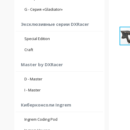
max. 230 кг.
max. 200 см.
G - Серия «Gladiator»
max. 115 кг.
Эксклюзивные серии DXRacer
Special Edition
max. 190 см.
Craft
max. 115 кг.
Master by DXRacer
max. 190 см.
D - Master
max. 120 кг.
max. 195 см.
I - Master
max. 140 кг.
Киберконсоли Ingrem
Ingrem Coding Pod