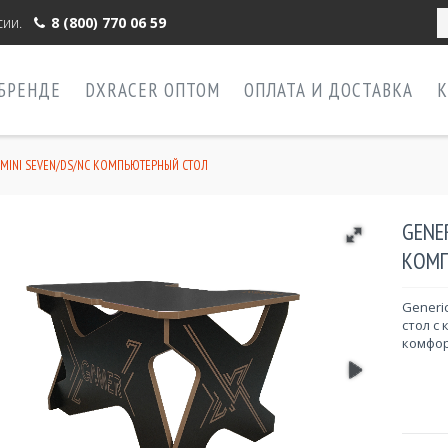
ии.
8 (800) 770 06 59
 БРЕНДЕ
DXRACER ОПТОМ
ОПЛАТА И ДОСТАВКА
К
 MINI SEVEN/DS/NC КОМПЬЮТЕРНЫЙ СТОЛ
GENE
КОМП
Generi
стол с
комфор