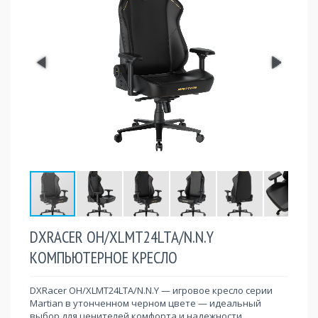
DXRACER OH/XLMT24LTA/N.N.Y
КОМПЬЮТЕРНОЕ КРЕСЛО
DXRacer OH/XLMT24LTA/N.N.Y — игровое кресло серии
Martian в утонченном черном цвете — идеальный
выбор для ценителей комфорта и надежности.