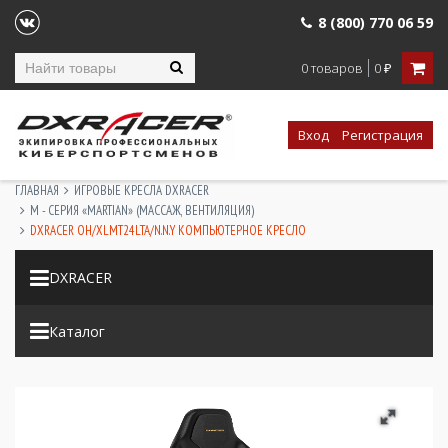
8 (800) 770 06 59
0 товаров
0
₽
Вход
Регистрация
ГЛАВНАЯ
ИГРОВЫЕ КРЕСЛА DXRACER
M - СЕРИЯ «MARTIAN» (МАССАЖ, ВЕНТИЛЯЦИЯ)
DXRACER OH/XLMT24LTA/N.N.Y КОМПЬЮТЕРНОЕ КРЕСЛО
DXRACER
Каталог