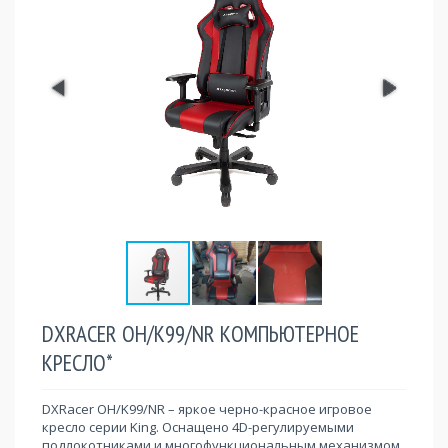
DXRACER OH/K99/NR КОМПЬЮТЕРНОЕ
КРЕСЛО*
DXRacer OH/K99/NR – яркое черно-красное игровое
кресло серии King. Оснащено 4D-регулируемыми
подлокотниками и многофункциональным механизмом