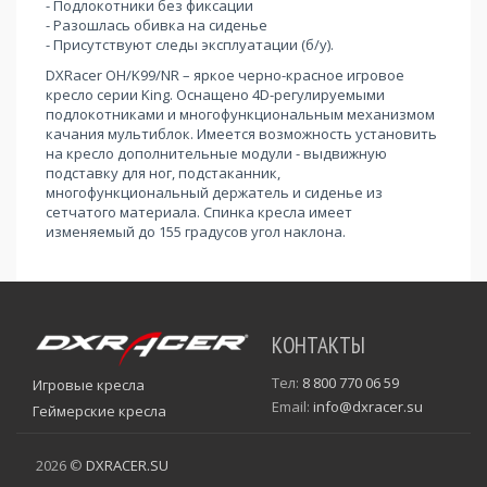
- Подлокотники без фиксации
- Разошлась обивка на сиденье
- Присутствуют следы эксплуатации (б/у).
DXRacer OH/K99/NR – яркое черно-красное игровое
кресло серии King. Оснащено 4D-регулируемыми
подлокотниками и многофункциональным механизмом
качания мультиблок. Имеется возможность установить
на кресло дополнительные модули - выдвижную
подставку для ног, подстаканник,
многофункциональный держатель и сиденье из
сетчатого материала. Спинка кресла имеет
изменяемый до 155 градусов угол наклона.
КОНТАКТЫ
Тел:
8 800 770 06 59
Игровые кресла
Email:
info@dxracer.su
Геймерские кресла
2026 ©
DXRACER.SU