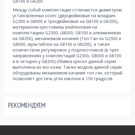
G8100 и G8200.
Между собой комплектации отличаются диаметром
установленных колес (двухдюймовые на младших
G2300 и G8000 и трехдюймовые на G8100 и G8200),
материалом крестовины (нейлоновая на
комплектациях G2300, G8000, G8100 и алюминиевая
на G8200), механизмом качания (Топ-Ган на G2300 и
G8000, мультиблок на G8100 и G8200), а также
количеством регулировок у подлокотников (в трех
направлениях у комплектаций G2300, G8000 и G8100
и в четырех у G8200).Обивка кресел данной серии
выполнена из эко-кожи. Также модели данной серии
оборудованы механизмом качания топ-ган, который
позволяет достичь угла наклона в 150 градусов.
РЕКОМЕНДУЕМ