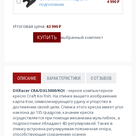
4 990
₽
подголовник
Итоговая цена:
63 990
₽
выбранный комплект
ОПИСАНИЕ
ХАРАКТЕРИСТИКИ
0
ОТЗЫВОВ
DXRacer CRA/DXL5000/KOI
- черное компьютерное
кресло Craft Koi Fish. На спинке вышито изображение
карпа Кои, символизирующего удачу и упорство в
достижении своей цели. Спинка этого кресла имеет угол
наклона до 135 градусов, качание кресла
осуществляется при помощи механизма мультиблок, а
подлокотники обладают 4D-регулировкой. Также в
спинку встроена регулируемая поясничная опора,
способствующая сохранению осанки.