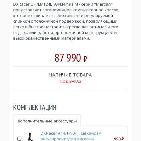
DXRacer OH/LMT24LTA/N.N.Y из M - серии "Martian"
представляет эргономичное компьютерное кресло,
которое отличается электрически регулируемой
спинкой с поясничной поддержкой, позволяющими
легко и быстро настроить кресло для оптимального
отдыха или работы, эргономичной конструкцией и
высококачественными материалами.
87 990
₽
НАЛИЧИЕ ТОВАРА:
ПОД ЗАКАЗ
КОМПЛЕКТАЦИЯ
Дополнительные аксессуары
DXRacer A1-61-N0-TT механизм
регулировки угла наклона
990
₽