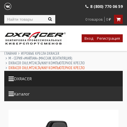
8 (800) 770 06 59
0 товаров
0
₽
Вход
Регистрация
ГЛАВНАЯ
ИГРОВЫЕ КРЕСЛА DXRACER
M - СЕРИЯ «MARTIAN» (МАССАЖ, ВЕНТИЛЯЦИЯ)
DXRACER OH/LMT24LTA/N.N.Y КОМПЬЮТЕРНОЕ КРЕСЛО
DXRACER OH/LMT24LTA/N.N.Y КОМПЬЮТЕРНОЕ КРЕСЛО
DXRACER
Каталог