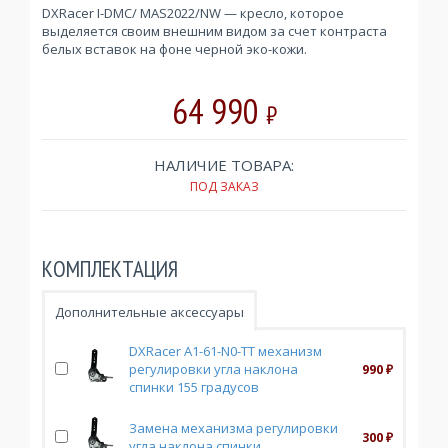
DXRacer I-DMC/ MAS2022/NW — кресло, которое
выделяется своим внешним видом за счет контраста
белых вставок на фоне черной эко-кожи.
64 990
₽
НАЛИЧИЕ ТОВАРА:
ПОД ЗАКАЗ
КОМПЛЕКТАЦИЯ
Дополнительные аксессуары
DXRacer A1-61-N0-TT механизм
регулировки угла наклона
990
₽
спинки 155 градусов
Замена механизма регулировки
300
₽
угла наклона спинки